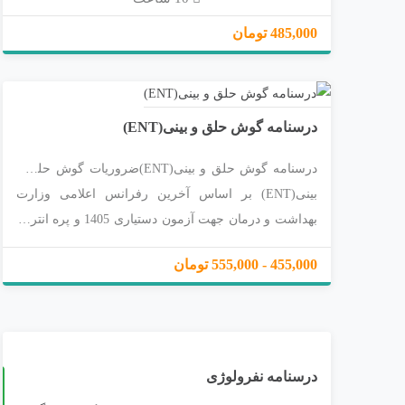
و پلتفرم های گوناگون وب؛ ویندوز؛ اندروید؛آیفون و ....
راهنمای استفاده از اسپات پلیر
485,000 تومان
https://app.spotplayer.ir/player/help
درسنامه گوش حلق و بینی(ENT)
درسنامه گوش حلق و بینی(ENT)ضروریات گوش حلق و
بینی(ENT) بر اساس آخرین رفرانس اعلامی وزارت
بهداشت و درمان جهت آزمون دستیاری 1405 و پره انترنی
1404با تالیف دکتر پدرام بابایی و محسن باقری دارای رتبه
455,000 - 555,000 تومان
های برتر دستیاری و پره انترنی زیر نظر استاد دکتر حسین
رسول پناه
درسنامه نفرولوژی
چ
2