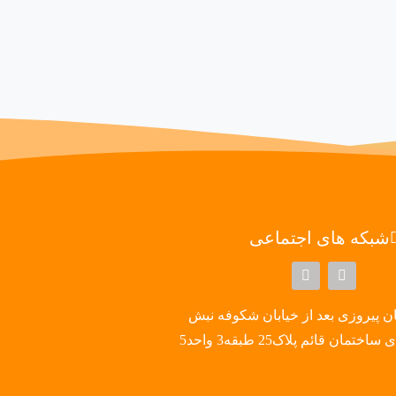
شبکه های اجتماعی
ن پیروزی بعد از خیابان شکوفه نبش
تمان قائم پلاک25 طبقه3 واحد5