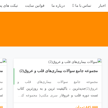
اخبار
تماس با ما
درباره ما
قوانین سایت
تیکت های پش
مجموعه جامع سوالات بیماری‌های قلب و عروق(2)
مج
یرحضوری
چ
2
ا
پ
1
4
0
مجموعه جامع سوالات بیماری‌های قلب و
مج
عروق(2)
جدیدترین ، باکیفیت ترین و به روزترین کتاب
عرو
تست دوره قلب و عروق
از سری مکتپ( مجموعه کتاب
تس
های تست پارسیان دانش)نمونه‌ای از فصول در بخش
ها
445,000 تومان
,000