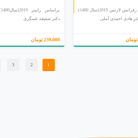
بر اساس رفرانس لارتس 2019(سال 1400)
بر
تر هادی احمدی آملی
دکتر شفیقه عسگری
239,000 تومان
3
2
1