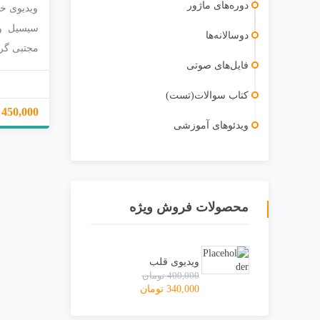
دوره‌های ماژور
ویدیوی خ
دوسالانه‌ها
مجتبی گ
فایل‌های صوتی
با ارا
بستر ا
کتاب سوالات(تست)
وب؛ وی
450,000 تومان
ویدئو‌های آموزشی
راهنم
er/help
محصولات فروش ویژه
ویدیوی قلب
400,000
تومان
340,000
تومان