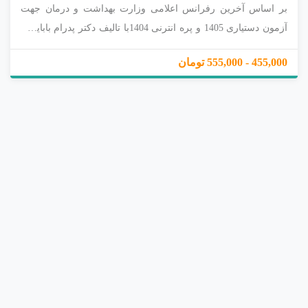
بر اساس آخرین رفرانس اعلامی وزارت بهداشت و درمان جهت
آزمون دستیاری 1405 و پره انترنی 1404با تالیف دکتر پدرام بابایی و
محسن باقری دارای رتبه های برتر دستیاری و پره انترنی زیر نظر
455,000 - 555,000 تومان
استاد دکتر حسین رسول پناه