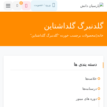
0
ورود / عضویت
گلدنبرگ گلداشتاین
خانه
محصولات برچسب خورده “گلدنبرگ گلداشتاین”
دسته بندی ها
خلاصه‌ها
درسنامه‌ها
دوره ‎های مینور