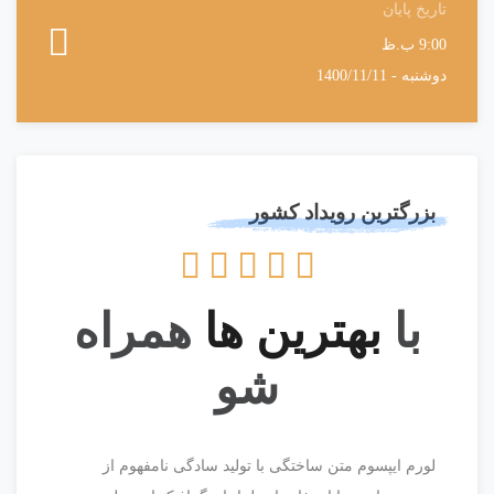
تاریخ پایان
9:00 ب.ظ
دوشنبه - 1400/11/11
بزرگترین رویداد کشور





با
بهترین ها
همراه
شو
لورم ایپسوم متن ساختگی با تولید سادگی نامفهوم از