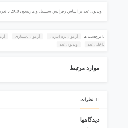
ویدیوی غدد بر اساس رفرانس سیسیل و هاریسون 2018 با تدریس دکتر مجتبی گرجی
برچسب ها
آزمون پره انترنی
آزمون دستیاری
آزم
داخلی غدد
ویدیوی غدد
موارد مرتبط
درسنامه روماتولوژی
نظرات
درسنامه روماتولوژی ؛ بر اساس رفرانس وزارت بهداشت جهت آزمون‌های پ
دیدگاهها
435,000 - 535,000 تومان