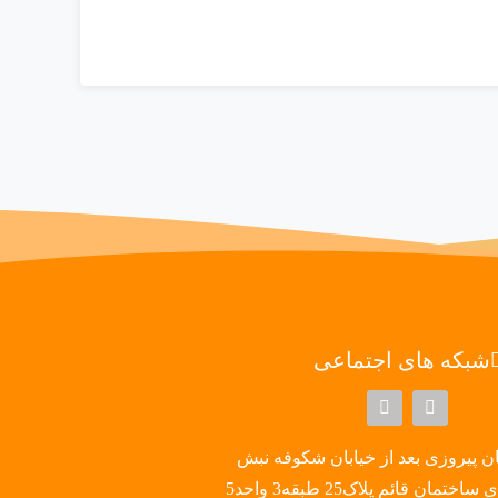
شبکه های اجتماعی
ن پیروزی بعد از خیابان شکوفه نبش
تمان قائم پلاک25 طبقه3 واحد5