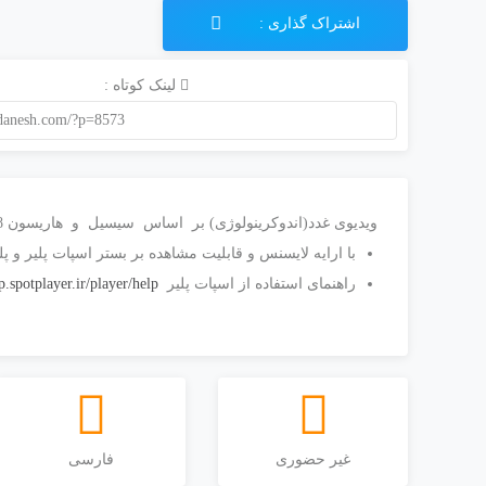
اشتراک گذاری :
لینک کوتاه :
andanesh.com/?p=8573
ویدیوی غدد(اندوکرینولوژی) بر اساس سیسیل و هاریسون 2018 با تدریس دکتر مجتبی گرجی
با ارایه لایسنس و قابلیت مشاهده بر بستر اسپات پلیر و پلت
راهنمای استفاده از اسپات پلیر
pp.spotplayer.ir/player/help
غیر حضوری
فارسی