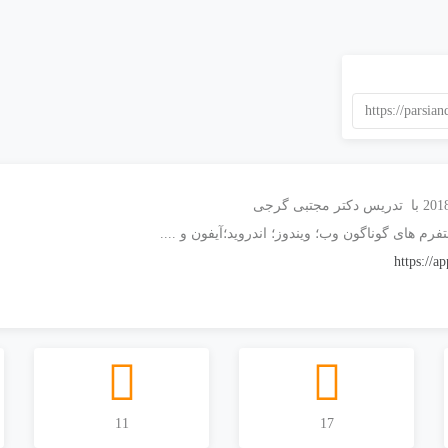
https://parsi
فرم های گوناگون وب؛ ویندوز؛ اندروید؛آیفون و ....
https://a
11
17