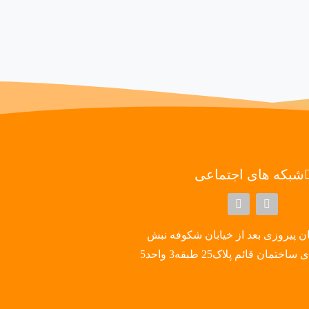
https://app.spo
شبکه های اجتماعی
ن پیروزی بعد از خیابان شکوفه نبش
تمان قائم پلاک25 طبقه3 واحد5