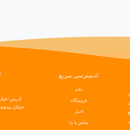
....
راهنمای استفاده از اسپات پلیر
tplayer.ir/player/help
16
470,000 تومان
دسترسی سریع
خانه
 در
آدرس :خیابا
فروشگاه
خیابان بیدهندی ساخ
اخبار
تماس با ما