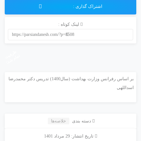
اشتراک گذاری :
لینک کوتاه :
https://parsiandanesh.com/?p=8508
ظ
ر
ف
ام
ش
د
یت تم
!
بر اساس رفرانس وزارت بهداشت (سال1400) تدریس دکتر محمدرضا
اسداللهی
دسته بندی
خلاصه‌ها
تاریخ انتشار: 29 مرداد 1401